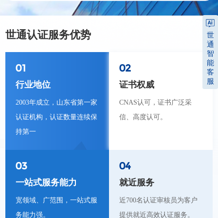
世通认证服务优势
世
通
智
能
01
02
客
服
行业地位
证书权威
2003年成立，山东省第一家
CNAS认可，证书广泛采
认证机构，认证数量连续保
信、高度认可。
持第一
03
04
一站式服务能力
就近服务
宽领域、广范围，一站式服
近700名认证审核员为客户
务能力强。
提供就近高效认证服务。