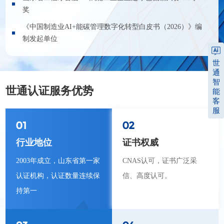
奖
《中国制造业AI+能碳管理数字化转型白皮书（2026）》编
制发起单位
世
通
智
世通认证服务优势
能
客
服
01
02
行业地位
证书权威
2003年成立，山东省第一家
CNAS认可，证书广泛采
认证机构，认证数量连续保
信、高度认可。
持第一