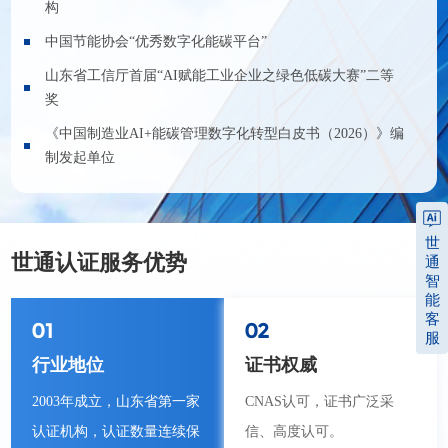
构
中国节能协会“优秀数字化能碳平台”
山东省工信厅首届“AI赋能工业企业之绿色低碳大赛”二等
奖
《中国制造业AI+能碳管理数字化转型白皮书（2026）》编
制发起单位
世
世通认证服务优势
通
智
能
客
01
02
服
行业地位
证书权威
2003年成立，山东省第一家
CNAS认可，证书广泛采
认证机构，认证数量连续保
信、高度认可。