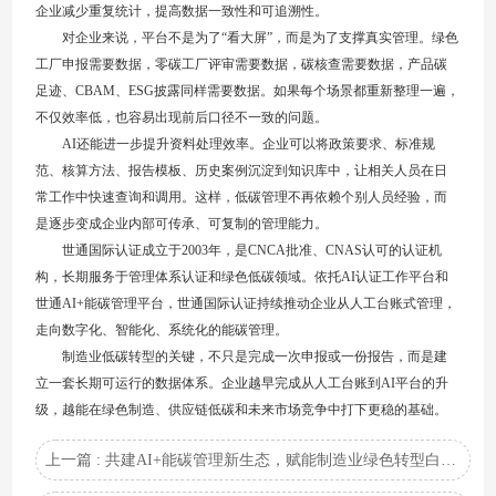
企业减少重复统计，提高数据一致性和可追溯性。
对企业来说，平台不是为了“看大屏”，而是为了支撑真实管理。绿色
工厂申报需要数据，零碳工厂评审需要数据，碳核查需要数据，产品碳
足迹、CBAM、ESG披露同样需要数据。如果每个场景都重新整理一遍，
不仅效率低，也容易出现前后口径不一致的问题。
AI还能进一步提升资料处理效率。企业可以将政策要求、标准规
范、核算方法、报告模板、历史案例沉淀到知识库中，让相关人员在日
常工作中快速查询和调用。这样，低碳管理不再依赖个别人员经验，而
是逐步变成企业内部可传承、可复制的管理能力。
世通国际认证成立于2003年，是CNCA批准、CNAS认可的认证机
构，长期服务于管理体系认证和绿色低碳领域。依托AI认证工作平台和
世通AI+能碳管理平台，世通国际认证持续推动企业从人工台账式管理，
走向数字化、智能化、系统化的能碳管理。
制造业低碳转型的关键，不只是完成一次申报或一份报告，而是建
立一套长期可运行的数据体系。企业越早完成从人工台账到AI平台的升
级，越能在绿色制造、供应链低碳和未来市场竞争中打下更稳的基础。
上一篇 : 共建AI+能碳管理新生态，赋能制造业绿色转型白皮书