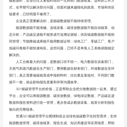
碳数据时，企业往往又要临时组织一次跨部门数据收集。这样的工作方
式，在早期可以解决部分问题，但面对越来越细化的政策、市场和供应
链要求，已经明显不够用了。
企业真正需要解决的，是能碳数据能不能持续管理。
能源数据能不能准确、连续采集；碳排放数据能不能自动核算、动
态分析；产品碳足迹能不能形成可追溯证据链；供应链碳数据能不能协
同管理；节能降碳成果能不能用数据证明；绿色工厂、零碳工厂、客户
低碳问卷能不能快速响应。这些问题，已经不是单靠人工表格就能稳定
解决的。
人工台账最大的问题，是数据口径不统一。电力数据在设备部门，
天然气和蒸汽数据在生产部门，费用数据在财务部门，环保数据在安环
部门，真正需要做碳核算或申报材料时，往往要反复核对。不同部门数
据不一致，就会影响报告质量和评审沟通效率。
AI+能碳管理平台的价值，正是帮助企业把分散数据统一起来。通过
平台，企业可以将能源数据、碳排放数据、绿电绿证数据、产品碳足迹
数据和报告资料进行统一管理，逐步形成从数据采集、核算分析到报告
输出的完整链条。
世通AI+能碳管理平台围绕制造企业绿色低碳数字化转型需求，支持
能源数据管理、碳排放核算、报告生成、知识库建设等应用场景，帮助