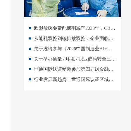
欧盟放缓免费配额削减至2038年，CBAM过渡期延长意味着什么？
从能耗双控到碳排放双控：企业面临的五重考验
关于邀请参与《2026中国制造业AI+能碳管理数字化转型白皮书》编写工作的倡议
关于举办质量 / 环境 / 职业健康安全三体系内审员 AI 实战培训班的通知
世通国际认证受邀参加第四届碳金融大会，重磅启动AI+能碳管理白皮书编制
行业发展新趋势：世通国际认证区域合伙人全维度扶持，共建绿色低碳新市场